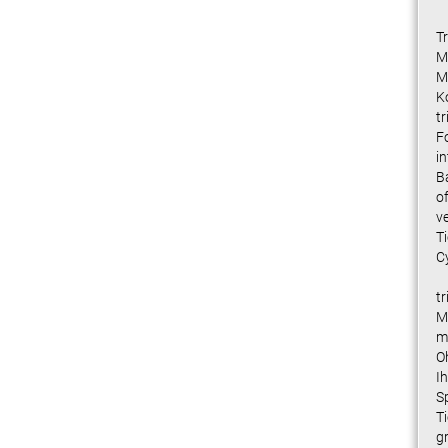
T
M
M
K
t
F
i
B
o
v
T
C
tr
M
m
Oh
I
Sp
Ti
g