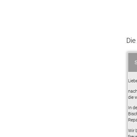
Die
Lieb
nach
die 
In d
Bisc
Repa
Wir 
freu