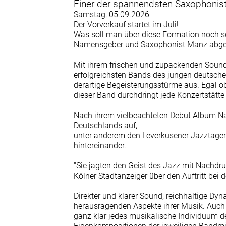
Einer der spannendsten Saxophonis
DATENSCHUTZERKLÄRUNG
Samstag, 05.09.2026
MITGLIEDER +
Der Vorverkauf startet im Juli!
Was soll man über diese Formation noch sch
TERMINHINWEISE
Namensgeber und Saxophonist Manz abge
DOWNLOADS
Mit ihrem frischen und zupackenden Sound
erfolgreichsten Bands des jungen deutsch
MITGLIED WERDEN
derartige Begeisterungsstürme aus. Egal o
dieser Band durchdringt jede Konzertstätte 
Nach ihrem vielbeachteten Debut Album Nat
Deutschlands auf,
unter anderem den Leverkusener Jazztagen
hintereinander.
"Sie jagten den Geist des Jazz mit Nachdr
Kölner Stadtanzeiger über den Auftritt bei
Direkter und klarer Sound, reichhaltige Dy
herausragenden Aspekte ihrer Musik. Auch 
ganz klar jedes musikalische Individuum d