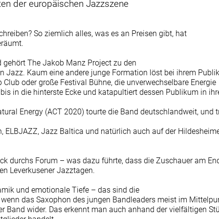
ten der europäischen Jazzszene
TEAM-LOGIN
reiben? So ziemlich alles, was es an Preisen gibt, hat
räumt.
 gehört The Jakob Manz Project zu den
en Jazz. Kaum eine andere junge Formation löst bei ihrem Publ
b Club oder große Festival Bühne, die unverwechselbare Energie
bis in die hinterste Ecke und katapultiert dessen Publikum in ihr
ural Energy (ACT 2020) tourte die Band deutschlandweit, und tra
, ELBJAZZ, Jazz Baltica und natürlich auch auf der Hildesheim
uck durchs Forum – was dazu führte, dass die Zuschauer am End
 den Leverkusener Jazztagen.
namik und emotionale Tiefe – das sind die
wenn das Saxophon des jungen Bandleaders meist im Mittelpunkt
er Band wider. Das erkennt man auch anhand der vielfältigen St