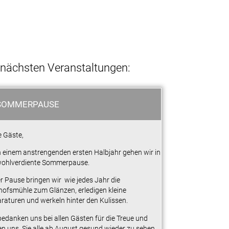
 nächsten Veranstaltungen:
SOMMERPAUSE
e Gäste,
 einem anstrengenden ersten Halbjahr gehen wir in
wohlverdiente Sommerpause.
er Pause bringen wir wie jedes Jahr die
hofsmühle zum Glänzen, erledigen kleine
raturen und werkeln hinter den Kulissen.
bedanken uns bei allen Gästen für die Treue und
en uns, Sie alle ab August gesund wieder zu sehen.