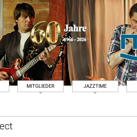
MITGLIEDER
JAZZTIME
FSMÜHLE
TERMINHINWEISE
ARCHIV JAZZTIME
DOWNLOADS
KONZERTFOTOS JAZZTIME
ect
MITGLIED WERDEN