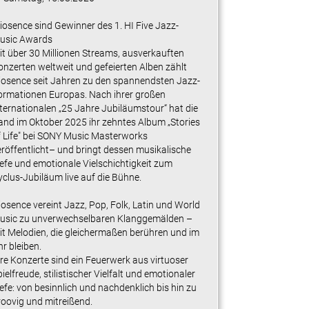
riosence sind Gewinner des 1. HI Five Jazz-
usic Awards
it über 30 Millionen Streams, ausverkauften
onzerten weltweit und gefeierten Alben zählt
riosence seit Jahren zu den spannendsten Jazz-
ormationen Europas. Nach ihrer großen
nternationalen „25 Jahre Jubiläumstour“ hat die
and im Oktober 2025 ihr zehntes Album „Stories
f Life" bei SONY Music Masterworks
eröffentlicht– und bringt dessen musikalische
iefe und emotionale Vielschichtigkeit zum
yclus-Jubiläum live auf die Bühne.
iosence vereint Jazz, Pop, Folk, Latin und World
usic zu unverwechselbaren Klanggemälden –
it Melodien, die gleichermaßen berühren und im
r bleiben.
hre Konzerte sind ein Feuerwerk aus virtuoser
ielfreude, stilistischer Vielfalt und emotionaler
efe: von besinnlich und nachdenklich bis hin zu
roovig und mitreißend.