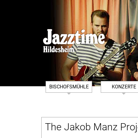
BISCHOFSMÜHLE
KONZERTE
DER VEREIN
ARCHIV BISCHO
IMPRESSUM
KONZERTFOTOS
BISCHOFSMÜHLE
The Jakob Manz Proj
KONTAKT