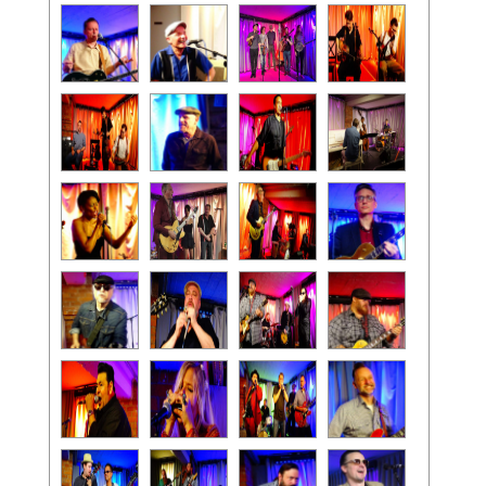
Team-Login
Jazztime
Archiv Jazztime
Konzertfotos Jazztime
Tickets
Partner