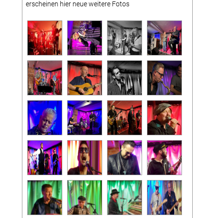
erscheinen hier neue weitere Fotos
Datenschutzerklärung
Konzerte
Archiv Bischofsmühle
Konzertfotos Bischofsmühle
Mitglieder
Terminhinweise
Downloads
Mitglied werden