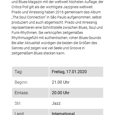
und Blues-Magazin mit der weltweit höchsten Auflage; der
Critics Poll gilt als der wichtigste Jazzpreis weltweit.
Team-Login
Prado und Wressnig haben 2016 gemeinsam das Album
„The Soul Connection“ in São Paulo aufgenommen, selbst
produziert und auch abgemischt. Prado und Wressnig
repräsentieren eine Schnittstelle zwischen Blues, Soul und
Jazztime
Funk-Rhythmen. Sie verknüpfen zeitgemäßes
Rhythmusgefühl mit authentischen, rohen Blues-Sounds.
Archiv Jazztime
Bei aller Aktualität würdigen die beiden die Größen des
Genres und zeigen wie viel Seele und Groove in
zeitgemäßem Blues stecken kann.
Konzertfotos Jazztime
Tag:
Freitag, 17.01.2020
Tickets
Beginn:
21.00 Uhr
Einlass:
20.00 Uhr
Partner
Stil:
Jazz
Land:
International