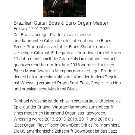
Datenschutzerklärung
Brazilian Guitar Boss & Euro-Organ-Master
Freitag, 17.01.2020
Konzerte
Der Brasilianer Igor Prado gilt als einer der
anerkanntesten Gitarristen der internationalen Blues-
Archiv Bischofsmühle
Szene. Prado ist ein veritabler Blues-Shouter und ein
vielseitiger Gitarrist. Er begann als Autodidakt im Alter von
11 Jahren und spielt die Gitarre als Linkshänder einfach
Konzertfotos Bischofsmühle
quasi verkehrt herum. Im Jahr 2016 wurde er für einen
Blues-Music-Award in Memphis nominiert. Igor Prado ist
derzeit Lateinamerikas aktivster Künstler. In dem Projekt
mit Wressnig verbindet Prado Soul, Funk, Gospel, Hip-Hop
Mitglieder
und brasilianische Musik mit Blues.
Terminhinweise
Raphael Wressnig ist durch sein einzigartiges, druckvolles
Spiel auf der Original Vintage Hammond zum Inbegriff
eines modernen Hammond-Organisten geworden.
Downloads
Wressnig wurde 2013, 2015, 2016, 2017 und 2018 als
„Best Organ Player“ beim DownBeat Critics Poll nominiert.
Mitglied werden
Die US-amerikanische Zeitschrift DownBeat ist das Jazz-