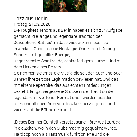
Datenschutzerklärung
Jazz aus Berlin
Freitag, 21.02.2020
Konzerte
Die Toughest Tenors aus Berlin haben es sich zur Aufgabe
gemacht, die lange und legendäre Tradition der
„Saxophone-Battles“ im Jazz wieder zum Leben zu
Archiv Bischofsmühle
erwecken. Ohne falsche Nostalgie. Ohne Trend-Doping.
Sondern mit geballter Energie,
ungebremster Spielfreude, schlagfertigem Humor. Und mit
Konzertfotos Bischofsmühle
dem Herzen eines Boxers.
Sie nehmen sie ernst, die Musik, die seit den 50er und 60er
Jahren ihre zeitlose Legitimation bewiesen hat. Und das
mit einem Repertoire, das aus echten Entdeckungen
Mitglieder
besteht: längst vergessene Stücke in der Tradition der
legendären Two-Tenor-Formationen werden aus den
Terminhinweise
unerschöpflichen Archiven des Jazz hervorgeholt und
wieder auf die Bühne gebracht.
Downloads
„Dieses Berliner Quintett versetzt seine Hörer weit zurück
in die Zeiten, wo in den Clubs mächtig gequalmt wurde,
Mitglied werden
Hardbop noch als Tanzmusik funktionierte und die