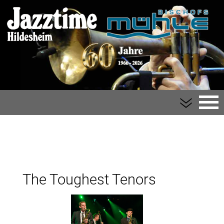
Bischofsmühle
Der Verein
The Toughest Tenors
Impressum
Kontakt