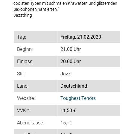
coolsten Typen mit schmalen Krawatten und glitzernden
Team-Login
Saxophonen hantierten.“
Jazzthing
Jazztime
Tag:
Freitag, 21.02.2020
Beginn:
21.00 Uhr
Archiv Jazztime
Einlass:
20.00 Uhr
Konzertfotos Jazztime
Stil:
Jazz
Land:
Deutschland
Tickets
Website:
Toughest Tenors
Partner
VVK *:
11,50 €
Abendkasse:
15,- €