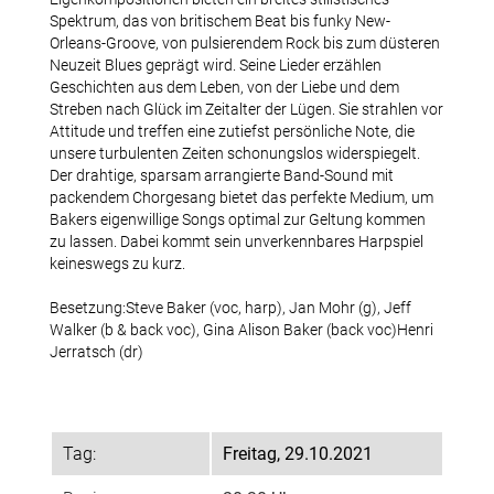
Spektrum, das von britischem Beat bis funky New-
Team-Login
Orleans-Groove, von pulsierendem Rock bis zum düsteren
Neuzeit Blues geprägt wird. Seine Lieder erzählen
Geschichten aus dem Leben, von der Liebe und dem
Streben nach Glück im Zeitalter der Lügen. Sie strahlen vor
Jazztime
Attitude und treffen eine zutiefst persönliche Note, die
unsere turbulenten Zeiten schonungslos widerspiegelt.
Der drahtige, sparsam arrangierte Band-Sound mit
Archiv Jazztime
packendem Chorgesang bietet das perfekte Medium, um
Bakers eigenwillige Songs optimal zur Geltung kommen
Konzertfotos Jazztime
zu lassen. Dabei kommt sein unverkennbares Harpspiel
keineswegs zu kurz.
Besetzung:Steve Baker (voc, harp), Jan Mohr (g), Jeff
Tickets
Walker (b & back voc), Gina Alison Baker (back voc)Henri
Jerratsch (dr)
Partner
Tag:
Freitag, 29.10.2021