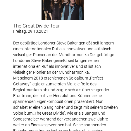
Datenschutzerklärung
The Great Divide Tour
Konzerte
Freitag, 29.10.2021
Der gebürtige Londoner Steve Baker genießt seit langem
Archiv Bischofsmühle
einen internationalen Ruf als innovativer und stilistisch
vielseitiger Pionier an der Mundharmonika.Der gebürtige
Konzertfotos Bischofsmühle
Londoner Steve Baker genießt seit langem einen
internationalen Ruf als innovativer und stilistisch
vielseitiger Pionier an der Mundharmonika.
Mit seinem 2018 erschienenen Soloalbum „Perfect
Mitglieder
Getaway“ legte er zum ersten Mal die Rolle des
Begleitmusikers ab und zeigte sich als überzeugender
Frontman, der mit viel Herzblut und Können seine
Terminhinweise
spannenden Eigenkompositionen präsentiert. Nun
schaltet er einen Gang höher und zeigt mit seinem zweiten
Downloads
Soloalbum „The Great Divide”, wie er als Sänger und
Songschreiber während der vergangenen zwei Jahre
weiter an Finesse gewonnen hat. Seine spannenden
Mitglied werden
Eigenkompositionen bieten ein breites stilistisches