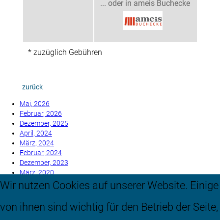
... oder in ameis Buchecke
* zuzüglich Gebühren
zurück
Mai, 2026
Februar, 2026
Dezember, 2025
April, 2024
März, 2024
Februar, 2024
Dezember, 2023
März, 2020
August, 2017
Wir nutzen Cookies auf unserer Website. Einige
Mai, 2017
von ihnen sind wichtig für den Betrieb der Seite,