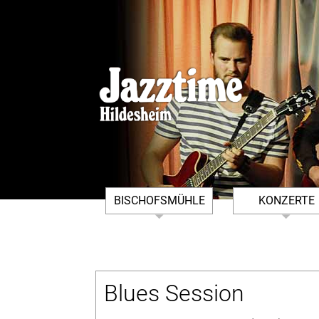
BISCHOFSMÜHLE
KONZERTE
DER VEREIN
ARCHIV BISCHO
IMPRESSUM
KONZERTFOTOS
BISCHOFSMÜHLE
Blues Session
KONTAKT