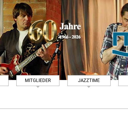
MITGLIEDER
JAZZTIME
FSMÜHLE
TERMINHINWEISE
ARCHIV JAZZTIME
DOWNLOADS
KONZERTFOTOS JAZZTIME
MITGLIED WERDEN