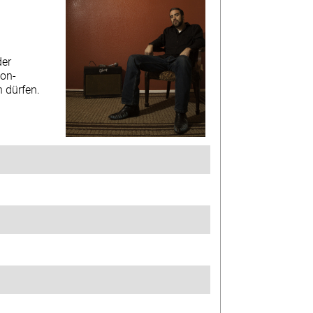
der
ion-
 dürfen.