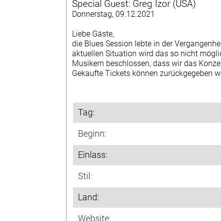
Special Guest: Greg Izor (USA)
DATENSCHUTZERKLÄRUNG
Donnerstag, 09.12.2021
MITGLIEDER +
Liebe Gäste,
TERMINHINWEISE
die Blues Session lebte in der Vergangenh
aktuellen Situation wird das so nicht mögl
DOWNLOADS
Musikern beschlossen, dass wir das Konzer
Gekaufte Tickets können zurückgegeben werd
MITGLIED WERDEN
Tag:
Beginn:
Einlass:
Stil:
Land:
Website: