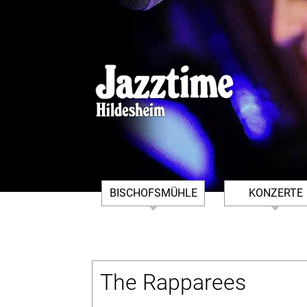
BISCHOFSMÜHLE
KONZERTE
DER VEREIN
ARCHIV BISCHO
IMPRESSUM
KONZERTFOTOS
BISCHOFSMÜHLE
The Rapparees
KONTAKT