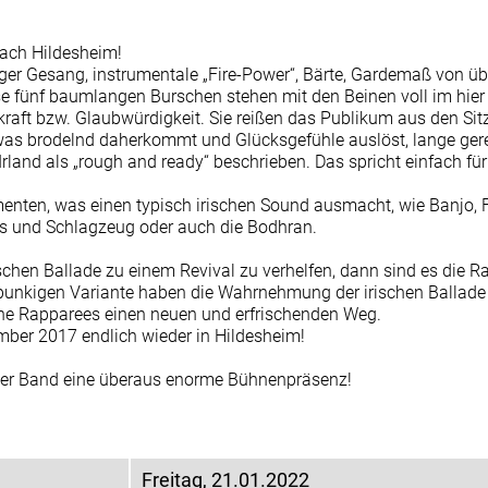
TEAM-LOGIN
nach Hildesheim!
ger Gesang, instrumentale „Fire-Power“, Bärte, Gardemaß von üb
e fünf baumlangen Burschen stehen mit den Beinen voll im hier 
kraft bzw. Glaubwürdigkeit. Sie reißen das Publikum aus den Si
, was brodelnd daherkommt und Glücksgefühle auslöst, lange gerei
 Irland als „rough and ready“ beschrieben. Das spricht einfach fü
umenten, was einen typisch irischen Sound ausmacht, wie Banjo, 
ass und Schlagzeug oder auch die Bodhran.
chen Ballade zu einem Revival zu verhelfen, dann sind es die R
er punkigen Variante haben die Wahrnehmung der irischen Ballade
he Rapparees einen neuen und erfrischenden Weg.
ber 2017 endlich wieder in Hildesheim!
 der Band eine überaus enorme Bühnenpräsenz!
Freitag, 21.01.2022