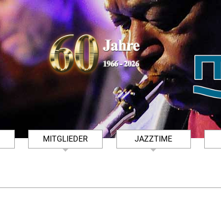
MITGLIEDER
JAZZTIME
FSMÜHLE
TERMINHINWEISE
ARCHIV JAZZTIME
DOWNLOADS
KONZERTFOTOS JAZZTIME
MITGLIED WERDEN