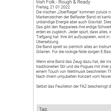
Irish Folk - Rough & Ready
DATENSCHUTZERKLÄRUNG
Freitag, 21.01.2022
MITGLIEDER +
Die irischen „Überflieger“ kommen zurück 
Markenzeichen der Belfaster Band ist kanti
TERMINHINWEISE
unbändige Energie aber auch Gravität. Dies
Das gibt den Rapparees ihre erdige Schwer
DOWNLOADS
erden es zugleich. Jeder spürt, dass alles
Tiefgang hat. Ihre Art aufzuspielen, wird in
MITGLIED WERDEN
Übersetzung.
Die Band spielt so ziemlich alles an Instr
Gitarren. Für die rockige Note sorgen E-B
Wenn eine Band das Zeug dazu hat, der iris
traditionellen Stil und die Pogues mit ihr
einem Touch von Weltmusik beschreiten T
Nach ihrem umjubelten Konzert vom Novem
Selbst das Feuilleton der FAZ bescheinigt
Tag: