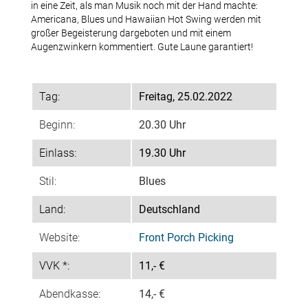
in eine Zeit, als man Musik noch mit der Hand machte:
Americana, Blues und Hawaiian Hot Swing werden mit
Team-Login
großer Begeisterung dargeboten und mit einem
Augenzwinkern kommentiert. Gute Laune garantiert!
Jazztime
Tag:
Freitag, 25.02.2022
Archiv Jazztime
Beginn:
20.30 Uhr
Konzertfotos Jazztime
Einlass:
19.30 Uhr
Stil:
Blues
Tickets
Land:
Deutschland
Website:
Front Porch Picking
Partner
VVK *:
11,- €
Abendkasse:
14,- €