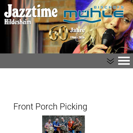
Bischofsmühle
Der Verein
Front Porch Picking
Impressum
Kontakt