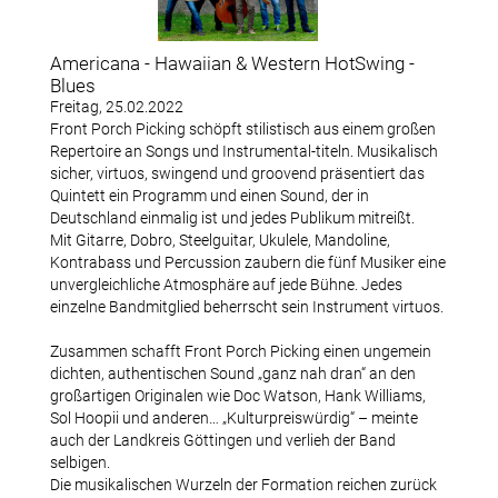
Datenschutzerklärung
Americana - Hawaiian & Western HotSwing -
Blues
Freitag, 25.02.2022
Konzerte
Front Porch Picking schöpft stilistisch aus einem großen
Repertoire an Songs und Instrumental-titeln. Musikalisch
Archiv Bischofsmühle
sicher, virtuos, swingend und groovend präsentiert das
Quintett ein Programm und einen Sound, der in
Deutschland einmalig ist und jedes Publikum mitreißt.
Konzertfotos Bischofsmühle
Mit Gitarre, Dobro, Steelguitar, Ukulele, Mandoline,
Kontrabass und Percussion zaubern die fünf Musiker eine
unvergleichliche Atmosphäre auf jede Bühne. Jedes
einzelne Bandmitglied beherrscht sein Instrument virtuos.
Mitglieder
Zusammen schafft Front Porch Picking einen ungemein
Terminhinweise
dichten, authentischen Sound „ganz nah dran“ an den
großartigen Originalen wie Doc Watson, Hank Williams,
Sol Hoopii und anderen… „Kulturpreiswürdig“ – meinte
Downloads
auch der Landkreis Göttingen und verlieh der Band
selbigen.
Mitglied werden
Die musikalischen Wurzeln der Formation reichen zurück